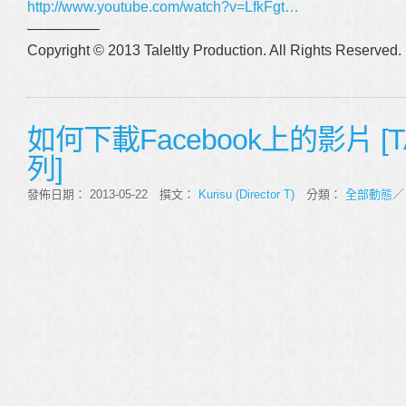
http://www.youtube.com/watch?v=LfkFgt…
—————
Copyright © 2013 Taleltly Production. All Rights Reserved.
如何下載Facebook上的影片 [T
列]
發佈日期： 2013-05-22 撰文：
Kurisu (Director T)
分類：
全部動態