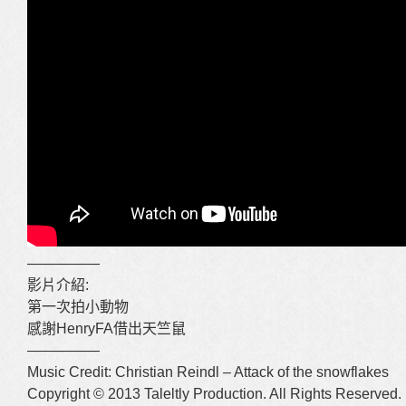
—————
影片介紹:
第一次拍小動物
感謝HenryFA借出天竺鼠
—————
Music Credit: Christian Reindl – Attack of the snowflakes
Copyright © 2013 Taleltly Production. All Rights Reserved.