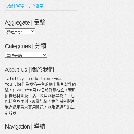
[視藝] 寫得一手立體字
Aggregate | 彙整
Aggregate
|
彙
Categories | 分類
整
Categories
|
分
About Us | 關於我們
類
Taleltly Production，是以
YouTube作為發佈平台的網上影片製作組
織，在2009年6月12日於香港成立。現時
拍攝題材圍繞生活，類型以教學為主，也
包括產品開封、展覽記錄。我們希望影片
能為觀眾帶來實用資訊，以及記錄香港生
活片段。
Navigation | 導航