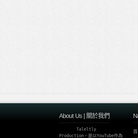
About Us | 關於我們
N
       Taleltly 
首
Production，是以YouTube作為