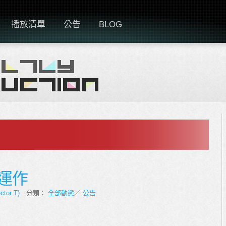
播放清單
公告
BLOG
束運作
ctor T)
分類：
全部動態
／
公告