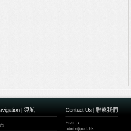
avigation | 導航
Contact Us | 聯繫我們
Email:

頁
admin@pod.hk 
