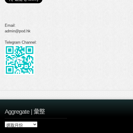
Email:
admin@pod.hk
Telegram Channel:
Aggregate | 彙整
A
g