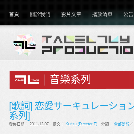
首頁
關於我們
影片文章
播放清單
公告
音樂系列
[歌詞] 恋愛サーキュレーション [
系列]
發佈日期： 2011-12-07 撰文：
Kurisu (Director T)
分類：
全部動態