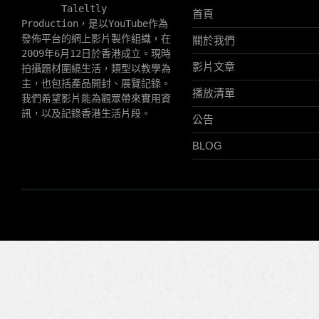
       Taleltly 
首頁
Production，是以YouTube作為
發佈平台的網上影片製作組織，在
關於我們
2009年6月12日於香港成立。現時
影片文章
拍攝題材圍繞生活，類型以教學為
主，也包括產品開封、展覽記錄。
播放清單
我們希望影片能為觀眾帶來實用資
訊，以及記錄香港生活片段。
公告
BLOG