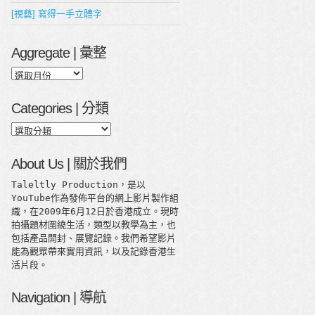
[視藝] 寫得一手立體字
Aggregate | 彙整
Aggregate
|
彙
Categories | 分類
整
Categories
|
分
About Us | 關於我們
類
Taleltly Production，是以
YouTube作為發佈平台的網上影片製作組
織，在2009年6月12日於香港成立。現時
拍攝題材圍繞生活，類型以教學為主，也
包括產品開封、展覽記錄。我們希望影片
能為觀眾帶來實用資訊，以及記錄香港生
活片段。
Navigation | 導航