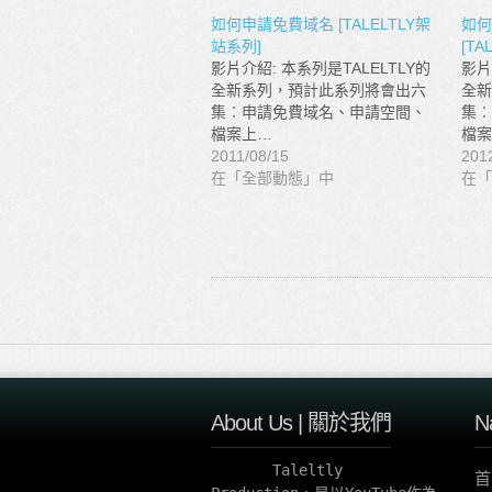
如何申請免費域名 [TALELTLY架
如何
站系列]
[TA
影片介紹: 本系列是TALELTLY的
影片
全新系列，預計此系列將會出六
全新
集︰申請免費域名、申請空間、
集︰
檔案上…
檔案
2011/08/15
201
在「全部動態」中
在「
About Us | 關於我們
N
       Taleltly 
首