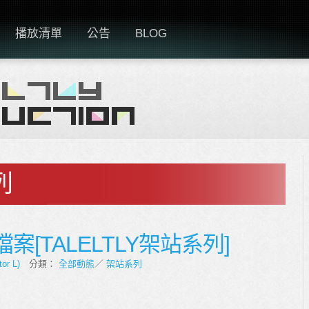
播放清單
公告
BLOG
列
案[TALELTLY架站系列]
tor L)
分類：
全部動態
／
架站系列