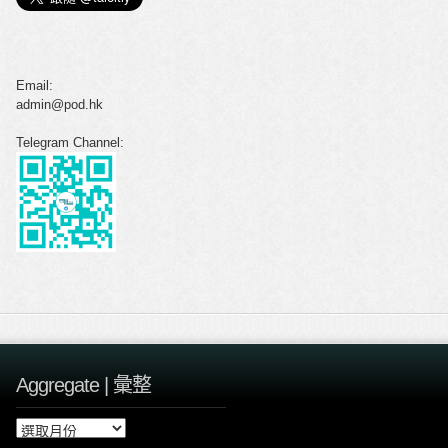
Email:
admin@pod.hk
Telegram Channel:
Aggregate | 彙整
A