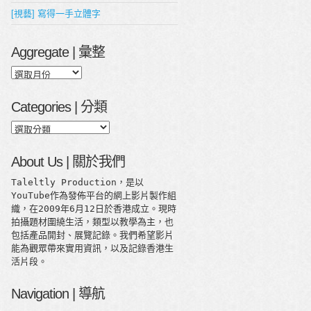
[視藝] 寫得一手立體字
Aggregate | 彙整
Aggregate
|
彙
Categories | 分類
整
Categories
|
分
About Us | 關於我們
類
Taleltly Production，是以
YouTube作為發佈平台的網上影片製作組
織，在2009年6月12日於香港成立。現時
拍攝題材圍繞生活，類型以教學為主，也
包括產品開封、展覽記錄。我們希望影片
能為觀眾帶來實用資訊，以及記錄香港生
活片段。
Navigation | 導航