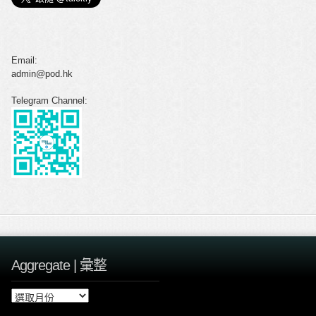
Email:
admin@pod.hk
Telegram Channel:
Aggregate | 彙整
A
g