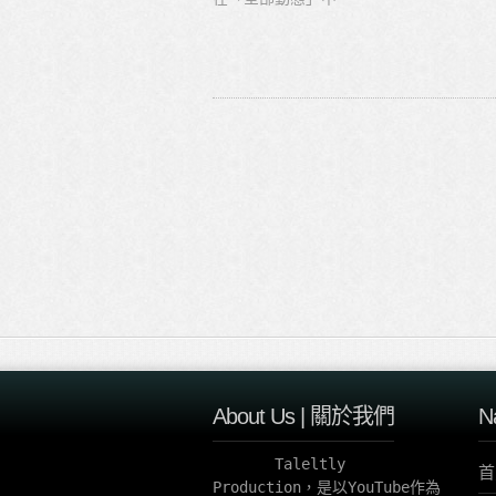
About Us | 關於我們
N
       Taleltly 
首
Production，是以YouTube作為