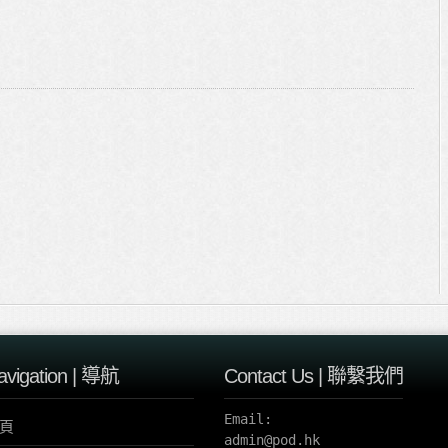
avigation | 導航
Contact Us | 聯繫我們
Email:

頁
admin@pod.hk 
