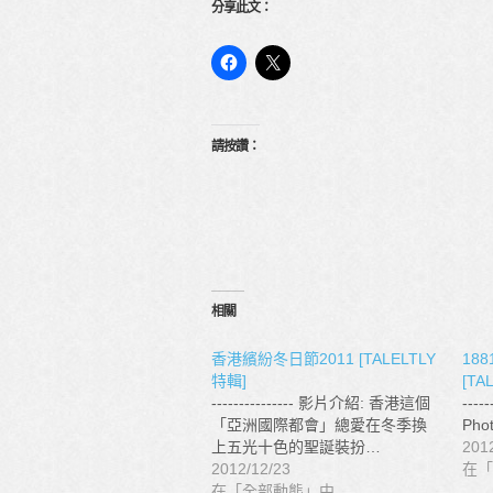
分享此文：
請按讚：
相關
香港繽紛冬日節2011 [TALELTLY
188
特輯]
[TA
--------------- 影片介紹: 香港這個
----
「亞洲國際都會」總愛在冬季換
Phot
上五光十色的聖誕裝扮…
201
2012/12/23
在「
在「全部動態」中