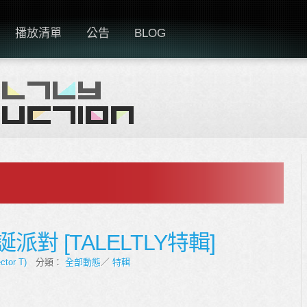
播放清單
公告
BLOG
對 [TALELTLY特輯]
ctor T)
分類：
全部動態
／
特輯