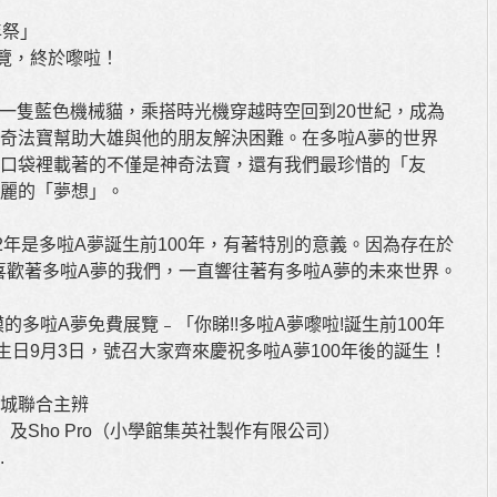
年祭」
覽，終於嚟啦！
是一隻藍色機械貓，乘搭時光機穿越時空回到20世紀，成為
奇法寶幫助大雄與他的朋友解決困難。在多啦A夢的世界
口袋裡載著的不僅是神奇法寶，還有我們最珍惜的「友
麗的「夢想」。
12年是多啦A夢誕生前100年，有著特別的意義。因為存在於
空喜歡著多啦A夢的我們，一直響往著有多啦A夢的未來世界。
的多啦A夢免費展覽﹣「你睇!!多啦A夢嚟啦!誕生前100年
日9月3日，號召大家齊來慶祝多啦A夢100年後的誕生！
城聯合主辨
室）及Sho Pro（小學館集英社製作有限公司）
.