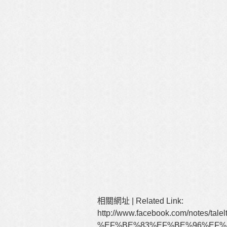
相關網址 | Related Link:
http://www.facebook.com/notes/talelt
%EF%BE%83%EF%BE%96%EF%