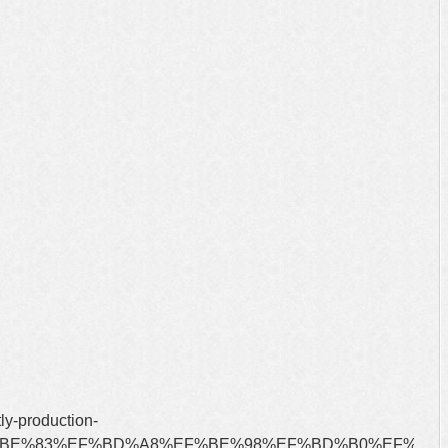
ly-production-
BE%83%EF%BD%A8%EF%BE%98%EF%BD%B0%EF%BE%