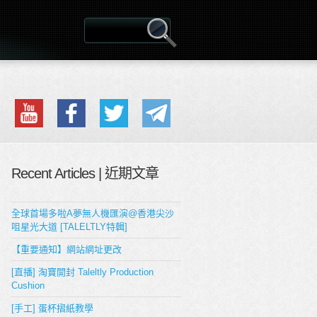
Recent Articles | 近期文章
全球首場多啦A夢無人機匯演@香港尖沙
咀星光大道 [TALELTLY特輯]
【重要通知】網站網址更改
[直播] 淘寶開封 Taleltly Production
Cushion
[手工] 蛋杯摺紙教學