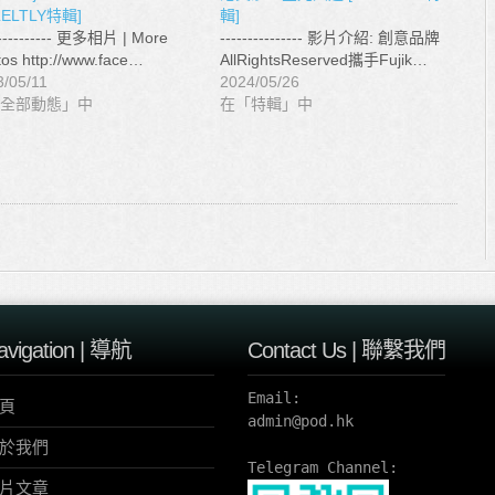
LELTLY特輯]
輯]
----------- 更多相片 | More
--------------- 影片介紹: 創意品牌
os http://www.face…
AllRightsReserved攜手Fujik…
3/05/11
2024/05/26
全部動態」中
在「特輯」中
avigation | 導航
Contact Us | 聯繫我們
Email:

頁
admin@pod.hk 

於我們
Telegram Channel:
片文章