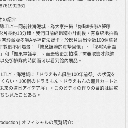
048761992361
ビデオの紹介:
日由TALE與LTLY一同前往海港城，為大家拍攝「你睇!!多啦A夢嚟
段影片長約13分鐘。我們日前經過精心計劃後，有系統地拍攝
附有珍藏版多啦A夢神奇法寶卡，於影片展出全數100個拿著
了數個不同場景︰「懷念嫲嫲的真摰回憶」、「多啦A夢臨
」和「如果電話亭」。而最後更加拍攝了需要取籌才能進
以免卻排隊的時間而可以看到館內展品。
に、TALEとLTLY、海港城に「ドラえもん誕生100年前祭」の状況を
分くらい。100個のドラえもん、ドラえもんの道具カートと
未来の道具アイデア展」。このビデオの作りの目的は展覧
ちも見たことある。
 Introduction | オフィシャルの展覧紹介: