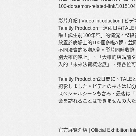
100-doraemon-related-link/10151
—————
影片介紹 | Video Introduction | 
Taleltly Production一連兩
啦！誕生前100年祭」的情況。整
放置於廣場上的100個多啦A夢，並
不同法寶的多啦A夢。影片同時收錄
別大雄的晚上」、「大雄的結婚前夕
入的「未來法寶概念展」，讓各位可
Taleltly Production2日間
撮影しました。ビデオの長さは13
スペシャルシーンも含み、最後は「
会を訪れることはできませんの人た
—————
官方展覽介紹 | Official Exhibition