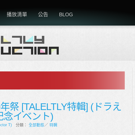
播放清單
公告
BLOG
祭 [TALELTLY特輯] (ドラえ
記念イベント)
ctor T)
分類：
全部動態
／
特輯