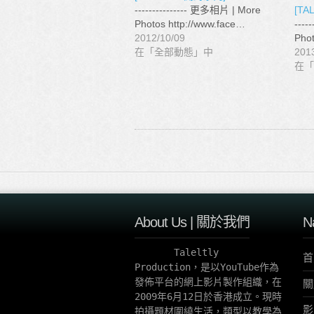
--------------- 更多相片 | More
[TA
Photos http://www.face…
----
2012/10/09
Phot
在「全部動態」中
201
在「
About Us | 關於我們
N
       Taleltly 
首
Production，是以YouTube作為
發佈平台的網上影片製作組織，在
關
2009年6月12日於香港成立。現時
影
拍攝題材圍繞生活，類型以教學為