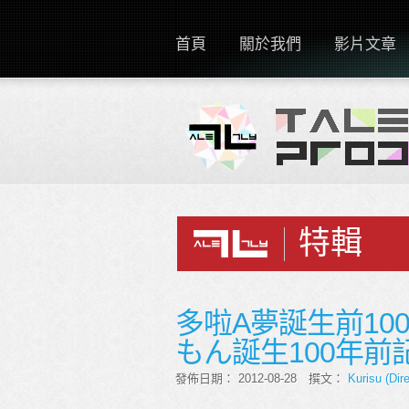
首頁
關於我們
影片文章
特輯
多啦A夢誕生前100年
もん誕生100年前
發佈日期： 2012-08-28 撰文：
Kurisu (Dire