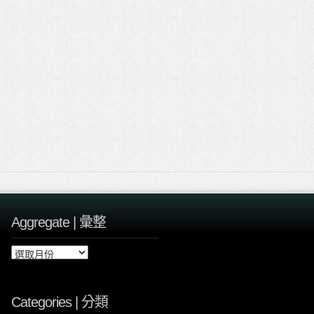
Aggregate | 彙整
A
g
g
r
Categories | 分類
e