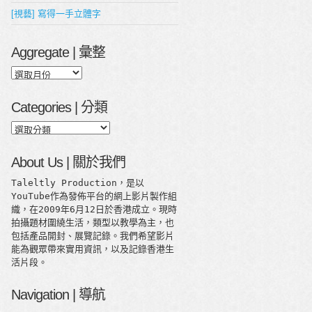
[視藝] 寫得一手立體字
Aggregate | 彙整
Aggregate
|
彙
Categories | 分類
整
Categories
|
分
About Us | 關於我們
類
Taleltly Production，是以
YouTube作為發佈平台的網上影片製作組
織，在2009年6月12日於香港成立。現時
拍攝題材圍繞生活，類型以教學為主，也
包括產品開封、展覽記錄。我們希望影片
能為觀眾帶來實用資訊，以及記錄香港生
活片段。
Navigation | 導航