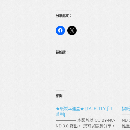
分享此文：
請按讚：
相關
★紙製幸運星★ [TALELTLY手工
摺紙
系列]
——
————— 本影片以 CC BY-NC-
ND
ND 3.0 釋出。 您可以隨意分享，
惟重