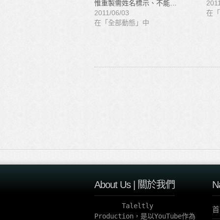
惟重製需姓名標示、不能…
201
2011/06/03
在「
在「全部動態」中
About Us | 關於我們
N
       Taleltly 
首
Production，是以YouTube作為