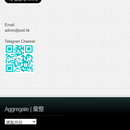
Email:
admin@pod.hk
Telegram Channel:
Aggregate | 彙整
A
g