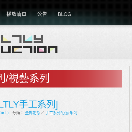
播放清單
公告
BLOG
列/視藝系列
ELTLY手工系列]
tor L)
分類：
全部動態
／
手工系列/視藝系列