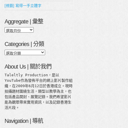
[視藝] 寫得一手立體字
Aggregate | 彙整
Aggregate
|
彙
Categories | 分類
整
Categories
|
分
About Us | 關於我們
類
Taleltly Production，是以
YouTube作為發佈平台的網上影片製作組
織，在2009年6月12日於香港成立。現時
拍攝題材圍繞生活，類型以教學為主，也
包括產品開封、展覽記錄。我們希望影片
能為觀眾帶來實用資訊，以及記錄香港生
活片段。
Navigation | 導航