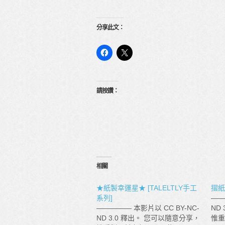
分享此文：
請按讚：
相關
★紙製幸運星★ [TALELTLY手工
摺紙
系列]
——
————— 本影片以 CC BY-NC-
ND
ND 3.0 釋出。 您可以隨意分享，
惟重