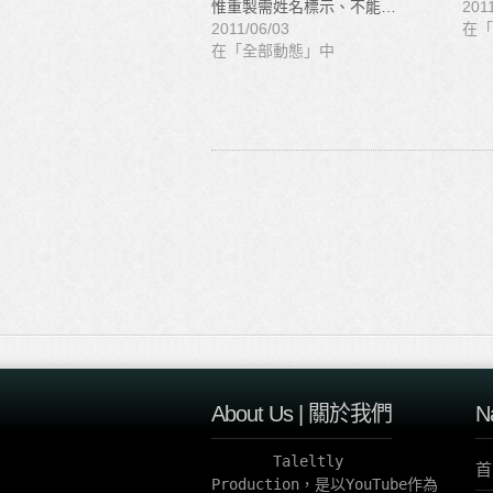
惟重製需姓名標示、不能…
201
2011/06/03
在「
在「全部動態」中
About Us | 關於我們
N
       Taleltly 
首
Production，是以YouTube作為