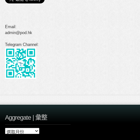
Email:
admin@pod.hk
Telegram Channel:
Aggregate | 彙整
A
g