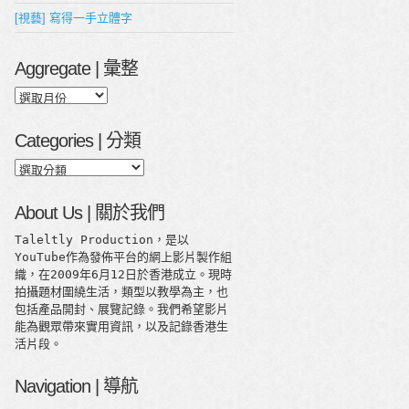
[視藝] 寫得一手立體字
Aggregate | 彙整
Aggregate
|
彙
Categories | 分類
整
Categories
|
分
About Us | 關於我們
類
Taleltly Production，是以
YouTube作為發佈平台的網上影片製作組
織，在2009年6月12日於香港成立。現時
拍攝題材圍繞生活，類型以教學為主，也
包括產品開封、展覽記錄。我們希望影片
能為觀眾帶來實用資訊，以及記錄香港生
活片段。
Navigation | 導航