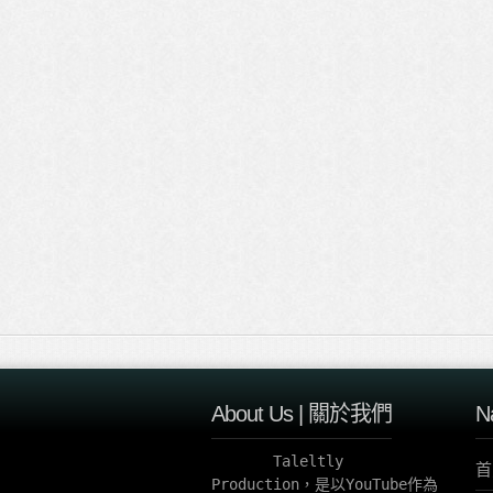
About Us | 關於我們
N
       Taleltly 
首
Production，是以YouTube作為