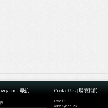
avigation | 導航
Contact Us | 聯繫我們
Email:

頁
admin@pod.hk 
