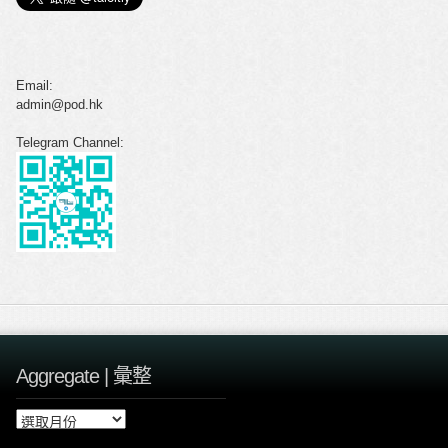
Email:
admin@pod.hk
Telegram Channel:
Aggregate | 彙整
A
g