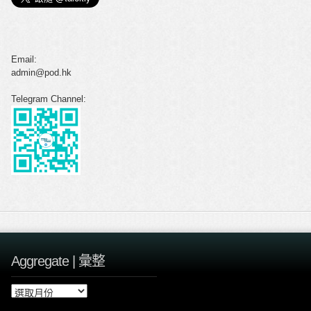
Email:
admin@pod.hk
Telegram Channel:
Aggregate | 彙整
A
g