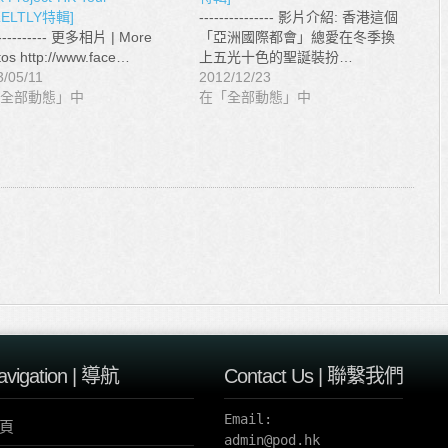
LELTLY特輯]
--------------- 影片介紹: 香港這個
----------- 更多相片 | More
「亞洲國際都會」總愛在冬季換
os http://www.face…
上五光十色的聖誕裝扮…
3/05/11
2012/12/23
全部動態」中
在「全部動態」中
avigation | 導航
Contact Us | 聯繫我們
Email:

頁
admin@pod.hk 
