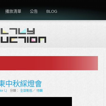
播放清單
公告
BLOG
新界東中秋綵燈會
tor L)
分類：
全部動態
／
特輯