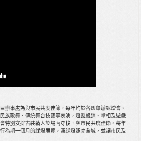
目辦事處為與市民共度佳節，每年均於各區舉辦綵燈會。
民族歌舞、傳統舞台技藝等表演，燈謎競猜、掌相及遊戲
會特別安排古裝藝人於場內穿梭，與市民共度佳節。每年
行為期一個月的綵燈展覽，讓綵燈照亮全城，並讓市民及