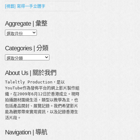
[視藝] 寫得一手立體字
Aggregate | 彙整
Aggregate
|
彙
Categories | 分類
整
Categories
|
分
About Us | 關於我們
類
Taleltly Production，是以
YouTube作為發佈平台的網上影片製作組
織，在2009年6月12日於香港成立。現時
拍攝題材圍繞生活，類型以教學為主，也
包括產品開封、展覽記錄。我們希望影片
能為觀眾帶來實用資訊，以及記錄香港生
活片段。
Navigation | 導航