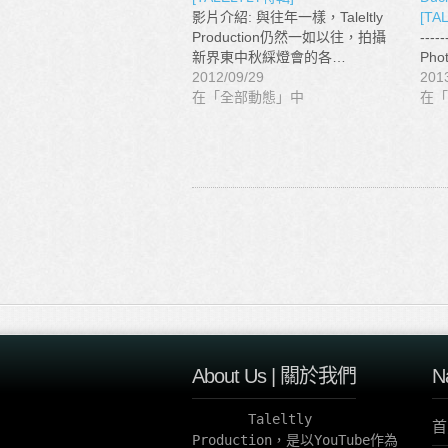
影片介紹: 與往年一樣，Taleltly
[TA
Production仍然一如以往，拍攝
----
新界東中秋綵燈會的各…
Phot
2012/09/29
201
在「全部動態」中
在「
About Us | 關於我們
N
       Taleltly 
首
Production，是以YouTube作為