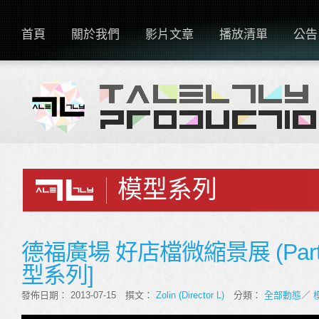
首頁
關於我們
影片文章
播放清單
公告
模型系列
德福廣場 好店檔微縮景展 (Part 2
型系列]
發佈日期： 2013-07-15 撰文：
Zolin (Director L)
分類：
全部動態
／